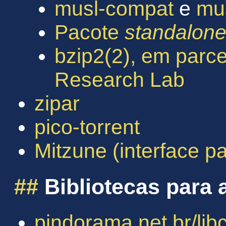
musl-compat
e
mus
Pacote
standalon
bzip2(2), em par
Research Lab
zipar
pico-torrent
Mitzune (interface 
##
Bibliotecas para 
pindorama.net.br/li